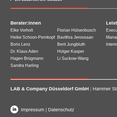
Berater:innen
Leis
Elke Vorholt
Florian Hülsenbusch
Execu
Heike Schoon-Pernkopf
Bavithra Jeroosaan
Manag
Boris Lenz
Berit Jungbluth
Inter
Dr. Klaus Aden
Holger Kasper
Hagen Brügmann
Li Suckow-Wang
Sandra Harling
LAB & Company Düsseldorf GmbH
|
Hammer St
Impressum
|
Datenschutz