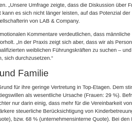
en. „Unsere Umfrage zeigte, dass die Diskussion über Fr
kann es sich nicht länger leisten, auf das Potenzial der
sellschafterin von LAB & Company.
 emotionalen Kommentare verdeutlichen, dass männliche 
orholt. „In der Praxis zeigt sich aber, dass wir als Pers
ualifizierten weiblichen Führungskräften zu suchen – und
, sich durchzusetzen.“
 und Familie
Grund für ihre geringe Vertretung in Top-Etagen. Dem s
tiegswillen als wesentliche Ursache (Frauen: 29 %). Bef
chter nur darin einig, dass mehr für die Vereinbarkeit v
, stärkere steuerliche Berücksichtigung von Kinderbetreu
ote), bzw. 68 % (unternehmensinterne Quote). Bei den 