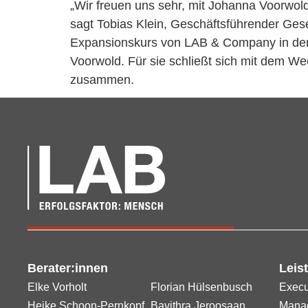
„Wir freuen uns sehr, mit Johanna Voorwo
sagt Tobias Klein, Geschäftsführender Ges
Expansionskurs von LAB & Company in den B
Voorwold. Für sie schließt sich mit dem Wech
zusammen.
Berater:innen
Leis
Elke Vorholt
Florian Hülsenbusch
Execu
Heike Schoon-Pernkopf
Bavithra Jeroosaan
Manag