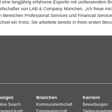
ld eine langjährig erfahrene Expertin mit umfassende
ellschafter von LAB & Company München. „Ich freue mich
ereichen Professional Services und Financial Services 
sel ein Kreis: Sie arbeitete bereits in ihren ersten Beru
tungen
Branchen
Karriere
tive Search
Kommunalwirtschaft
Bewerbungen
ement Audit
Energiewirtschaft
Stellenangebot